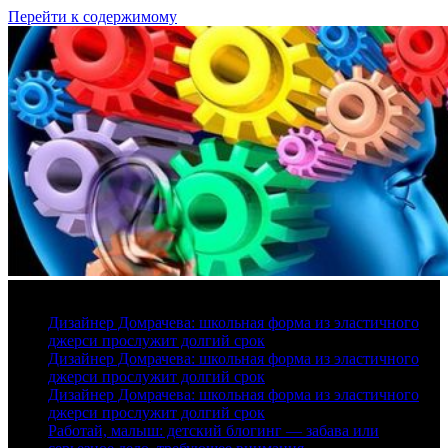
Перейти к содержимому
9 августа, 2026
Дизайнер Домрачева: школьная форма из эластичного
джерси прослужит долгий срок
Дизайнер Домрачева: школьная форма из эластичного
джерси прослужит долгий срок
Дизайнер Домрачева: школьная форма из эластичного
джерси прослужит долгий срок
Работай, малыш: детский блогинг — забава или