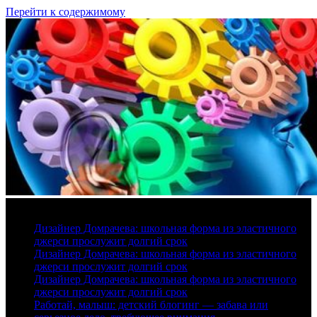
Перейти к содержимому
6 августа, 2026
Дизайнер Домрачева: школьная форма из эластичного
джерси прослужит долгий срок
Дизайнер Домрачева: школьная форма из эластичного
джерси прослужит долгий срок
Дизайнер Домрачева: школьная форма из эластичного
джерси прослужит долгий срок
Работай, малыш: детский блогинг — забава или