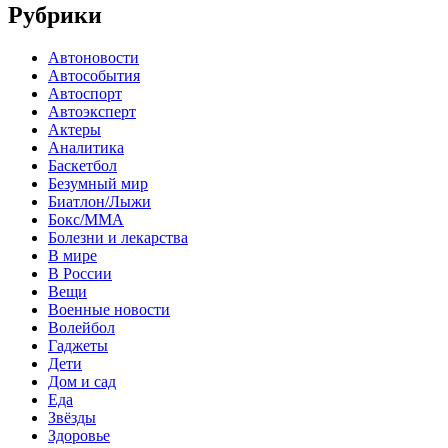
Рубрики
Автоновости
Автособытия
Автоспорт
Автоэксперт
Актеры
Аналитика
Баскетбол
Безумный мир
Биатлон/Лыжи
Бокс/MMA
Болезни и лекарства
В мире
В России
Вещи
Военные новости
Волейбол
Гаджеты
Дети
Дом и сад
Еда
Звёзды
Здоровье