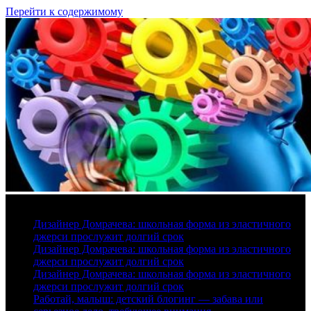
Перейти к содержимому
9 августа, 2026
Дизайнер Домрачева: школьная форма из эластичного
джерси прослужит долгий срок
Дизайнер Домрачева: школьная форма из эластичного
джерси прослужит долгий срок
Дизайнер Домрачева: школьная форма из эластичного
джерси прослужит долгий срок
Работай, малыш: детский блогинг — забава или