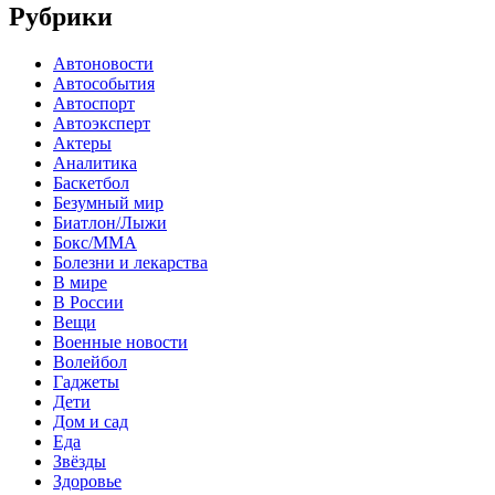
Рубрики
Автоновости
Автособытия
Автоспорт
Автоэксперт
Актеры
Аналитика
Баскетбол
Безумный мир
Биатлон/Лыжи
Бокс/MMA
Болезни и лекарства
В мире
В России
Вещи
Военные новости
Волейбол
Гаджеты
Дети
Дом и сад
Еда
Звёзды
Здоровье