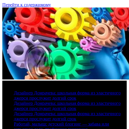
Перейти к содержимому
8 августа, 2026
Дизайнер Домрачева: школьная форма из эластичного
джерси прослужит долгий срок
Дизайнер Домрачева: школьная форма из эластичного
джерси прослужит долгий срок
Дизайнер Домрачева: школьная форма из эластичного
джерси прослужит долгий срок
Работай, малыш: детский блогинг — забава или