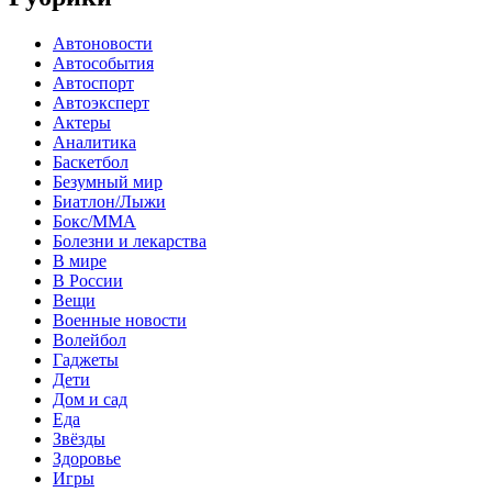
Автоновости
Автособытия
Автоспорт
Автоэксперт
Актеры
Аналитика
Баскетбол
Безумный мир
Биатлон/Лыжи
Бокс/MMA
Болезни и лекарства
В мире
В России
Вещи
Военные новости
Волейбол
Гаджеты
Дети
Дом и сад
Еда
Звёзды
Здоровье
Игры