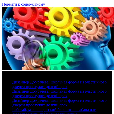
Перейти к содержимому
7 августа, 2026
Дизайнер Домрачева: школьная форма из эластичного
джерси прослужит долгий срок
Дизайнер Домрачева: школьная форма из эластичного
джерси прослужит долгий срок
Дизайнер Домрачева: школьная форма из эластичного
джерси прослужит долгий срок
Работай, малыш: детский блогинг — забава или