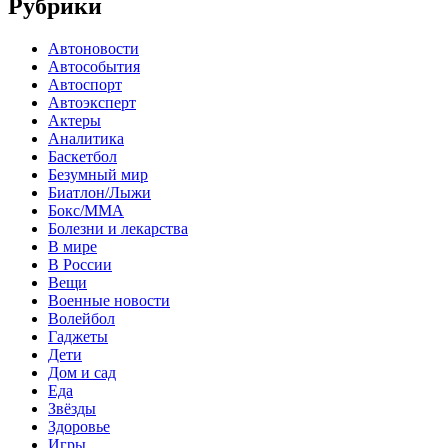
Рубрики
Автоновости
Автособытия
Автоспорт
Автоэксперт
Актеры
Аналитика
Баскетбол
Безумный мир
Биатлон/Лыжи
Бокс/MMA
Болезни и лекарства
В мире
В России
Вещи
Военные новости
Волейбол
Гаджеты
Дети
Дом и сад
Еда
Звёзды
Здоровье
Игры