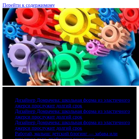
Перейти к содержимому
9 августа, 2026
Дизайнер Домрачева: школьная форма из эластичного
джерси прослужит долгий срок
Дизайнер Домрачева: школьная форма из эластичного
джерси прослужит долгий срок
Дизайнер Домрачева: школьная форма из эластичного
джерси прослужит долгий срок
Работай, малыш: детский блогинг — забава или