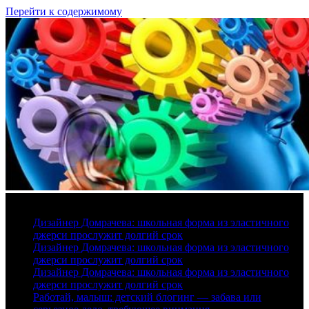
Перейти к содержимому
9 августа, 2026
Дизайнер Домрачева: школьная форма из эластичного
джерси прослужит долгий срок
Дизайнер Домрачева: школьная форма из эластичного
джерси прослужит долгий срок
Дизайнер Домрачева: школьная форма из эластичного
джерси прослужит долгий срок
Работай, малыш: детский блогинг — забава или