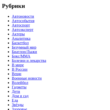
Рубрики
Автоновости
Автособытия
Автоспорт
Автоэксперт
Актеры
Аналитика
Баскетбол
Безумный мир
Биатлон/Лыжи
Бокс/MMA
Болезни и лекарства
В мире
В России
Вещи
Военные новости
Волейбол
Гаджеты
Дети
Дом и сад
Еда
Звёзды
Здоровье