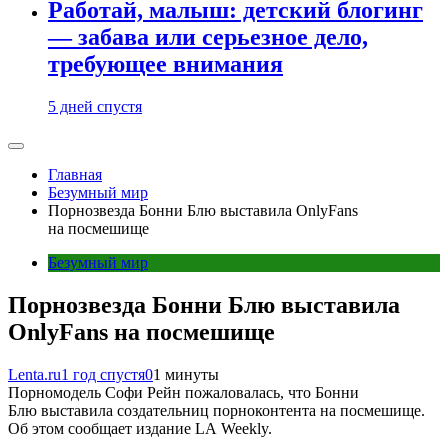
Работай, малыш: детский блогинг
— забава или серьезное дело,
требующее внимания
5 дней спустя
Главная
Безумный мир
Порнозвезда Бонни Блю выставила OnlyFans
на посмешище
Безумный мир
Порнозвезда Бонни Блю выставила
OnlyFans на посмешище
Lenta.ru
1 год спустя
0
1 минуты
Порномодель Софи Рейн пожаловалась, что Бонни
Блю выставила создательниц порноконтента на посмешище.
Об этом сообщает издание LA Weekly.