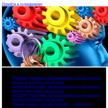
Перейти к содержимому
8 августа, 2026
Дизайнер Домрачева: школьная форма из эластичного
джерси прослужит долгий срок
Дизайнер Домрачева: школьная форма из эластичного
джерси прослужит долгий срок
Дизайнер Домрачева: школьная форма из эластичного
джерси прослужит долгий срок
Работай, малыш: детский блогинг — забава или