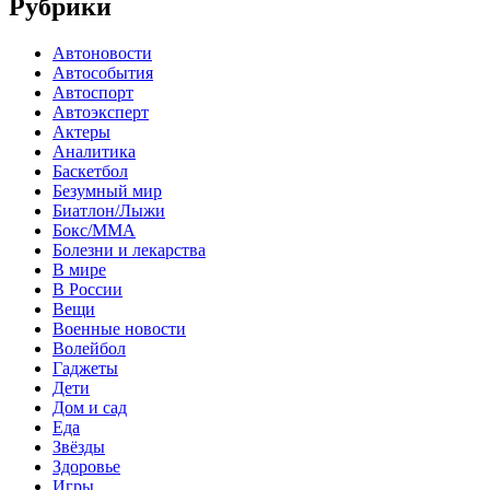
Рубрики
Автоновости
Автособытия
Автоспорт
Автоэксперт
Актеры
Аналитика
Баскетбол
Безумный мир
Биатлон/Лыжи
Бокс/MMA
Болезни и лекарства
В мире
В России
Вещи
Военные новости
Волейбол
Гаджеты
Дети
Дом и сад
Еда
Звёзды
Здоровье
Игры