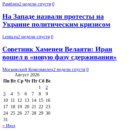
Рамблер
2 недели спустя
0
На Западе назвали протесты на
Украине политическим кризисом
Lenta.ru
2 недели спустя
0
Советник Хаменеи Велаяти: Иран
вошел в «новую фазу сдерживания»
Московский Комсомолец
2 недели спустя
0
Август 2026
Пн
Вт
Ср
Чт
Пт
Сб
Вс
1
2
3
4
5
6
7
8
9
10
11
12
13
14
15
16
17
18
19
20
21
22
23
24
25
26
27
28
29
30
31
« Июл