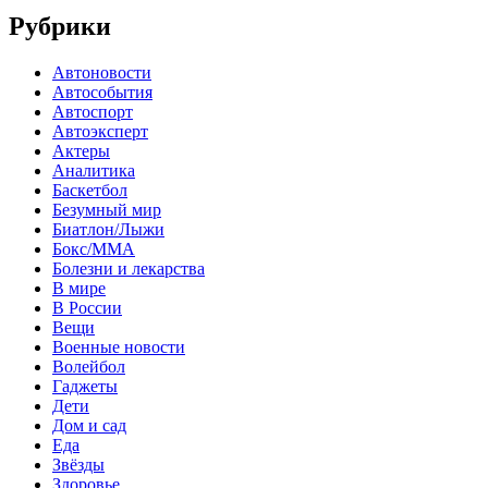
Рубрики
Автоновости
Автособытия
Автоспорт
Автоэксперт
Актеры
Аналитика
Баскетбол
Безумный мир
Биатлон/Лыжи
Бокс/MMA
Болезни и лекарства
В мире
В России
Вещи
Военные новости
Волейбол
Гаджеты
Дети
Дом и сад
Еда
Звёзды
Здоровье