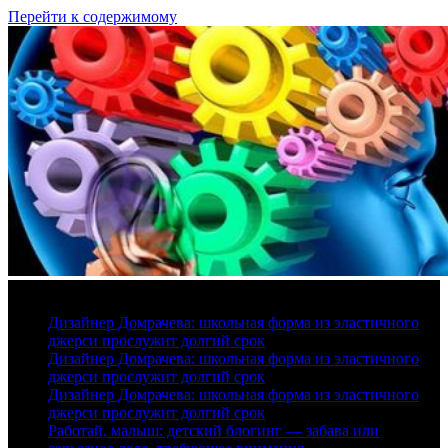
Перейти к содержимому
6 августа, 2026
Дизайнер Домрачева: школьная форма из эластичного
джерси прослужит долгий срок
Дизайнер Домрачева: школьная форма из эластичного
джерси прослужит долгий срок
Дизайнер Домрачева: школьная форма из эластичного
джерси прослужит долгий срок
Работай, малыш: детский блогинг — забава или