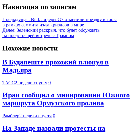
Навигация по записям
Предыдущая:
Bild: лидеры G7 отменили поездку в горы
в рамках саммита из-за кризисов в мире
Далее:
Зеленский раскрыл, что будет обсуждать
на предстоящей встрече с Трампом
Похожие новости
В Будапеште прохожий плюнул в
Мадьяра
ТАСС
2 недели спустя
0
Иран сообщил о минировании Южного
маршрута Ормузского пролива
Рамблер
2 недели спустя
0
На Западе назвали протесты на