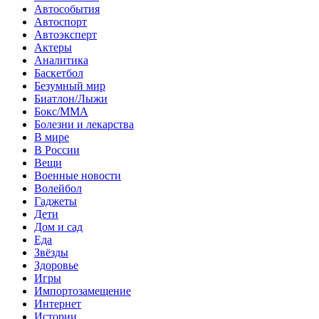
Автособытия
Автоспорт
Автоэксперт
Актеры
Аналитика
Баскетбол
Безумный мир
Биатлон/Лыжи
Бокс/MMA
Болезни и лекарства
В мире
В России
Вещи
Военные новости
Волейбол
Гаджеты
Дети
Дом и сад
Еда
Звёзды
Здоровье
Игры
Импортозамещение
Интернет
Истории