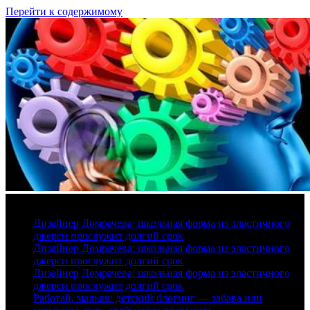
Перейти к содержимому
6 августа, 2026
Дизайнер Домрачева: школьная форма из эластичного
джерси прослужит долгий срок
Дизайнер Домрачева: школьная форма из эластичного
джерси прослужит долгий срок
Дизайнер Домрачева: школьная форма из эластичного
джерси прослужит долгий срок
Работай, малыш: детский блогинг — забава или