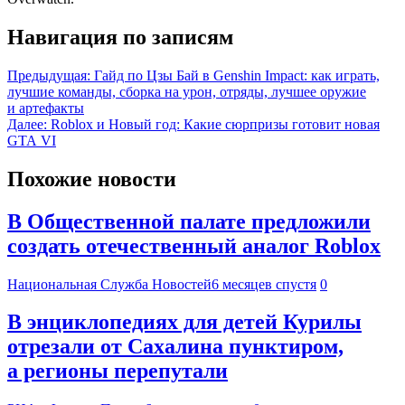
Навигация по записям
Предыдущая:
Гайд по Цзы Бай в Genshin Impact: как играть,
лучшие команды, сборка на урон, отряды, лучшее оружие
и артефакты
Далее:
Roblox и Новый год: Какие сюрпризы готовит новая
GTA VI
Похожие новости
В Общественной палате предложили
создать отечественный аналог Roblox
Национальная Служба Новостей
6 месяцев спустя
0
В энциклопедиях для детей Курилы
отрезали от Сахалина пунктиром,
а регионы перепутали