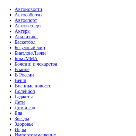
Автоновости
Автособытия
Автоспорт
Автоэксперт
Актеры
Аналитика
Баскетбол
Безумный мир
Биатлон/Лыжи
Бокс/MMA
Болезни и лекарства
В мире
В России
Вещи
Военные новости
Волейбол
Гаджеты
Дети
Дом и сад
Еда
Звёзды
Здоровье
Игры
Импортозамещение