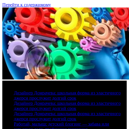
Перейти к содержимому
10 августа, 2026
Дизайнер Домрачева: школьная форма из эластичного
джерси прослужит долгий срок
Дизайнер Домрачева: школьная форма из эластичного
джерси прослужит долгий срок
Дизайнер Домрачева: школьная форма из эластичного
джерси прослужит долгий срок
Работай, малыш: детский блогинг — забава или