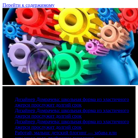
Перейти к содержимому
6 августа, 2026
Дизайнер Домрачева: школьная форма из эластичного
джерси прослужит долгий срок
Дизайнер Домрачева: школьная форма из эластичного
джерси прослужит долгий срок
Дизайнер Домрачева: школьная форма из эластичного
джерси прослужит долгий срок
Работай, малыш: детский блогинг — забава или