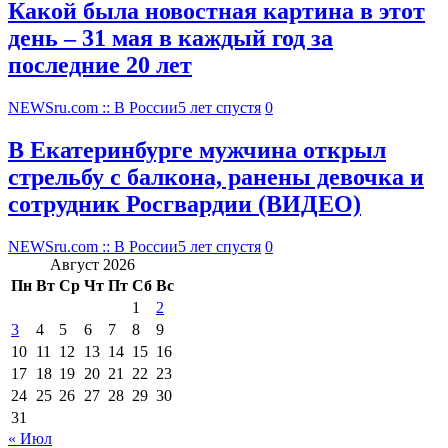
Какой была новостная картина в этот
день – 31 мая в каждый год за
последние 20 лет
NEWSru.com :: В России
5 лет спустя
0
В Екатеринбурге мужчина открыл
стрельбу с балкона, ранены девочка и
сотрудник Росгвардии (ВИДЕО)
NEWSru.com :: В России
5 лет спустя
0
Август 2026
Пн
Вт
Ср
Чт
Пт
Сб
Вс
1
2
3
4
5
6
7
8
9
10
11
12
13
14
15
16
17
18
19
20
21
22
23
24
25
26
27
28
29
30
31
« Июл