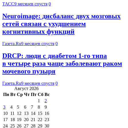
ТАСС
9 месяцев спустя
0
Neuroimage: дисбаланс двух мозговых
сетей связан с ухудшением
когнитивных функций
Газета.Ru
9 месяцев спустя
0
DRCP: люди с диабетом 1-го типа
в четыре раза чаще заболевают раком
мочевого пузыря
Газета.Ru
9 месяцев спустя
0
Август 2026
Пн
Вт
Ср
Чт
Пт
Сб
Вс
1
2
3
4
5
6
7
8
9
10
11
12
13
14
15
16
17
18
19
20
21
22
23
24
25
26
27
28
29
30