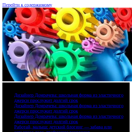
Перейти к содержимому
9 августа, 2026
Дизайнер Домрачева: школьная форма из эластичного
джерси прослужит долгий срок
Дизайнер Домрачева: школьная форма из эластичного
джерси прослужит долгий срок
Дизайнер Домрачева: школьная форма из эластичного
джерси прослужит долгий срок
Работай, малыш: детский блогинг — забава или