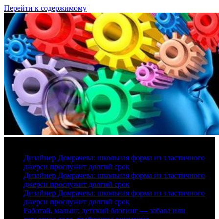
Перейти к содержимому
8 августа, 2026
Дизайнер Домрачева: школьная форма из эластичного
джерси прослужит долгий срок
Дизайнер Домрачева: школьная форма из эластичного
джерси прослужит долгий срок
Дизайнер Домрачева: школьная форма из эластичного
джерси прослужит долгий срок
Работай, малыш: детский блогинг — забава или