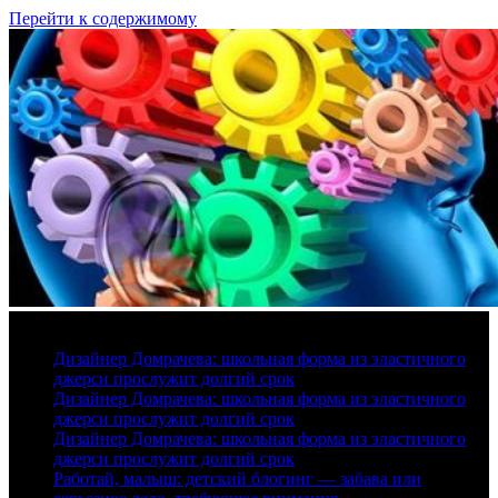
Перейти к содержимому
7 августа, 2026
Дизайнер Домрачева: школьная форма из эластичного
джерси прослужит долгий срок
Дизайнер Домрачева: школьная форма из эластичного
джерси прослужит долгий срок
Дизайнер Домрачева: школьная форма из эластичного
джерси прослужит долгий срок
Работай, малыш: детский блогинг — забава или