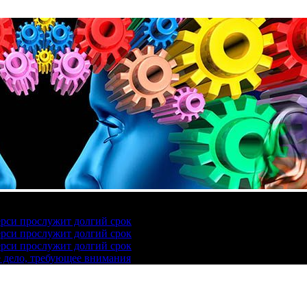
ерси прослужит долгий срок
ерси прослужит долгий срок
ерси прослужит долгий срок
е дело, требующее внимания