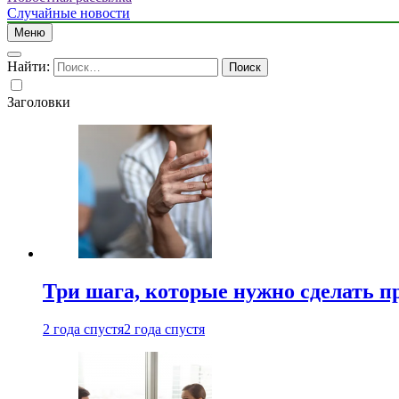
Случайные новости
Меню
Найти:
Заголовки
Три шага, которые нужно сделать п
2 года спустя
2 года спустя