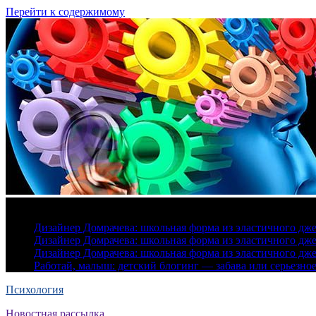
Перейти к содержимому
7 августа, 2026
Дизайнер Домрачева: школьная форма из эластичного дж
Дизайнер Домрачева: школьная форма из эластичного дж
Дизайнер Домрачева: школьная форма из эластичного дж
Работай, малыш: детский блогинг — забава или серьезно
Психология
Новостная рассылка