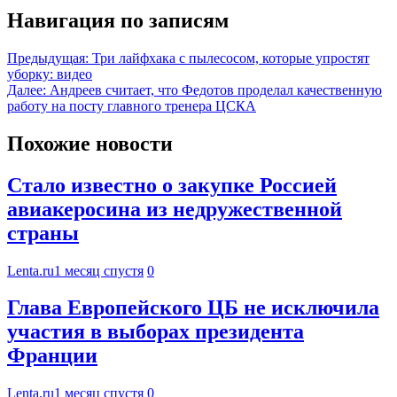
Навигация по записям
Предыдущая:
Три лайфхака с пылесосом, которые упростят
уборку: видео
Далее:
Андреев считает, что Федотов проделал качественную
работу на посту главного тренера ЦСКА
Похожие новости
Стало известно о закупке Россией
авиакеросина из недружественной
страны
Lenta.ru
1 месяц спустя
0
Глава Европейского ЦБ не исключила
участия в выборах президента
Франции
Lenta.ru
1 месяц спустя
0