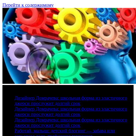
Перейти к содержимому
6 августа, 2026
Дизайнер Домрачева: школьная форма из эластичного
джерси прослужит долгий срок
Дизайнер Домрачева: школьная форма из эластичного
джерси прослужит долгий срок
Дизайнер Домрачева: школьная форма из эластичного
джерси прослужит долгий срок
Работай, малыш: детский блогинг — забава или