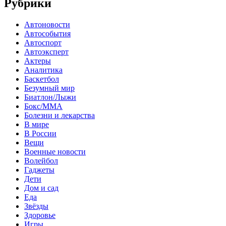
Рубрики
Автоновости
Автособытия
Автоспорт
Автоэксперт
Актеры
Аналитика
Баскетбол
Безумный мир
Биатлон/Лыжи
Бокс/MMA
Болезни и лекарства
В мире
В России
Вещи
Военные новости
Волейбол
Гаджеты
Дети
Дом и сад
Еда
Звёзды
Здоровье
Игры