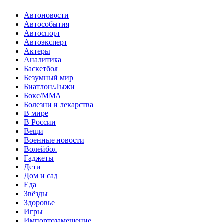
Автоновости
Автособытия
Автоспорт
Автоэксперт
Актеры
Аналитика
Баскетбол
Безумный мир
Биатлон/Лыжи
Бокс/MMA
Болезни и лекарства
В мире
В России
Вещи
Военные новости
Волейбол
Гаджеты
Дети
Дом и сад
Еда
Звёзды
Здоровье
Игры
Импортозамещение