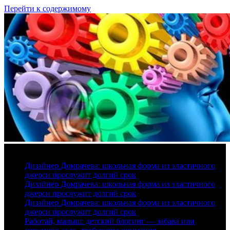
Перейти к содержимому
8 августа, 2026
Дизайнер Домрачева: школьная форма из эластичного
джерси прослужит долгий срок
Дизайнер Домрачева: школьная форма из эластичного
джерси прослужит долгий срок
Дизайнер Домрачева: школьная форма из эластичного
джерси прослужит долгий срок
Работай, малыш: детский блогинг — забава или