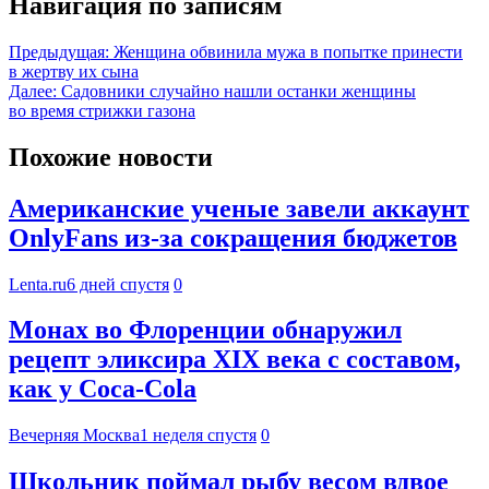
Навигация по записям
Предыдущая:
Женщина обвинила мужа в попытке принести
в жертву их сына
Далее:
Садовники случайно нашли останки женщины
во время стрижки газона
Похожие новости
Американские ученые завели аккаунт
OnlyFans из-за сокращения бюджетов
Lenta.ru
6 дней спустя
0
Монах во Флоренции обнаружил
рецепт эликсира XIX века с составом,
как у Coca-Cola
Вечерняя Москва
1 неделя спустя
0
Школьник поймал рыбу весом вдвое