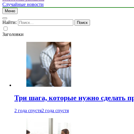
Случайные новости
Меню
Найти:
Заголовки
Три шага, которые нужно сделать п
2 года спустя
2 года спустя