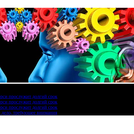
ерси прослужит долгий срок
ерси прослужит долгий срок
ерси прослужит долгий срок
е дело, требующее внимания