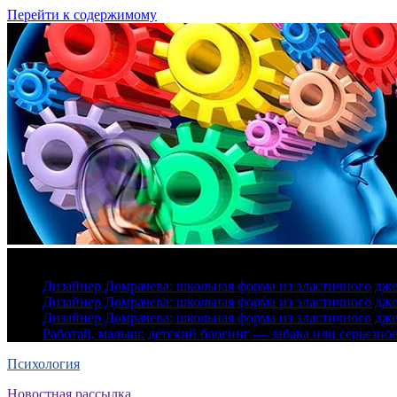
Перейти к содержимому
8 августа, 2026
Дизайнер Домрачева: школьная форма из эластичного дж
Дизайнер Домрачева: школьная форма из эластичного дж
Дизайнер Домрачева: школьная форма из эластичного дж
Работай, малыш: детский блогинг — забава или серьезно
Психология
Новостная рассылка