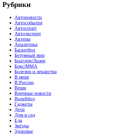
Рубрики
Автоновости
Автособытия
Автоспорт
Автоэксперт
Актеры
Аналитика
Баскетбол
Безумный мир
Биатлон/Лыжи
Бокс/MMA
Болезни и лекарства
В мире
В России
Вещи
Военные новости
Волейбол
Гаджеты
Дети
Дом и сад
Еда
Звёзды
Здоровье