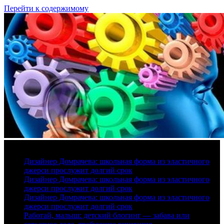
Перейти к содержимому
8 августа, 2026
Дизайнер Домрачева: школьная форма из эластичного
джерси прослужит долгий срок
Дизайнер Домрачева: школьная форма из эластичного
джерси прослужит долгий срок
Дизайнер Домрачева: школьная форма из эластичного
джерси прослужит долгий срок
Работай, малыш: детский блогинг — забава или