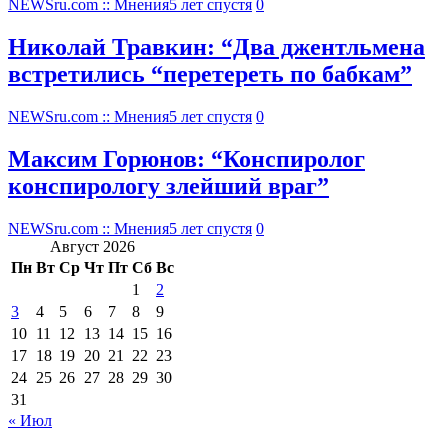
NEWSru.com :: Мнения
5 лет спустя
0
Николай Травкин: “Два джентльмена
встретились “перетереть по бабкам”
NEWSru.com :: Мнения
5 лет спустя
0
Максим Горюнов: “Конспиролог
конспирологу злейший враг”
NEWSru.com :: Мнения
5 лет спустя
0
Август 2026
Пн
Вт
Ср
Чт
Пт
Сб
Вс
1
2
3
4
5
6
7
8
9
10
11
12
13
14
15
16
17
18
19
20
21
22
23
24
25
26
27
28
29
30
31
« Июл