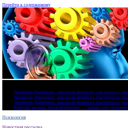
Перейти к содержимому
6 августа, 2026
Дизайнер Домрачева: школьная форма из эластичного дж
Дизайнер Домрачева: школьная форма из эластичного дж
Дизайнер Домрачева: школьная форма из эластичного дж
Работай, малыш: детский блогинг — забава или серьезно
Психология
Новостная рассылка