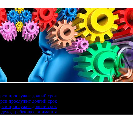
ерси прослужит долгий срок
ерси прослужит долгий срок
ерси прослужит долгий срок
е дело, требующее внимания