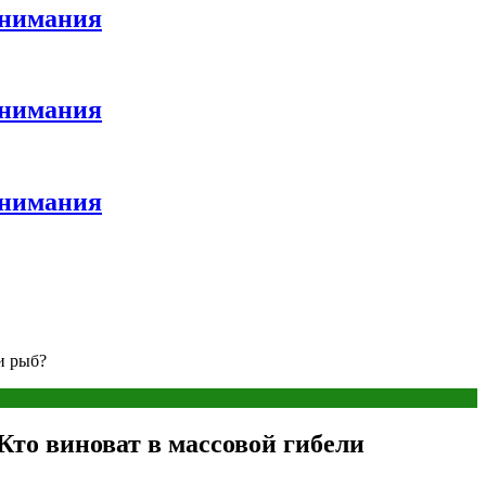
внимания
внимания
внимания
и рыб?
то виноват в массовой гибели