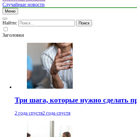
Случайные новости
Меню
Найти:
Заголовки
Три шага, которые нужно сделать п
2 года спустя
2 года спустя