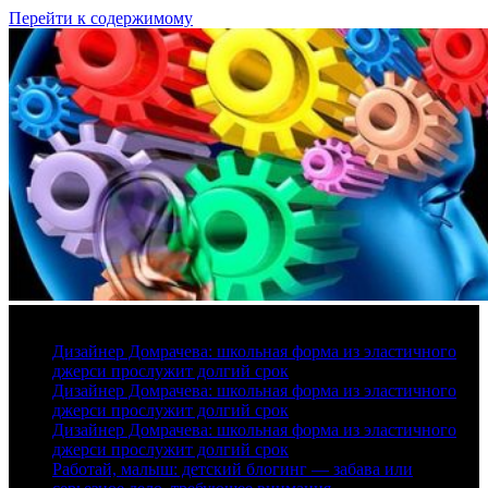
Перейти к содержимому
8 августа, 2026
Дизайнер Домрачева: школьная форма из эластичного
джерси прослужит долгий срок
Дизайнер Домрачева: школьная форма из эластичного
джерси прослужит долгий срок
Дизайнер Домрачева: школьная форма из эластичного
джерси прослужит долгий срок
Работай, малыш: детский блогинг — забава или