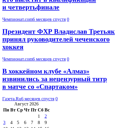
и четвертьфинале
Чемпионат.com
6 месяцев спустя
0
Президент ФХР Владислав Третьяк
принял руководителей чеченского
хоккея
Чемпионат.com
6 месяцев спустя
0
В хоккейном клубе «Алмаз»
извинились за нецензурный титр
в матче со «Спартаком»
Газета.Ru
6 месяцев спустя
0
Август 2026
Пн
Вт
Ср
Чт
Пт
Сб
Вс
1
2
3
4
5
6
7
8
9