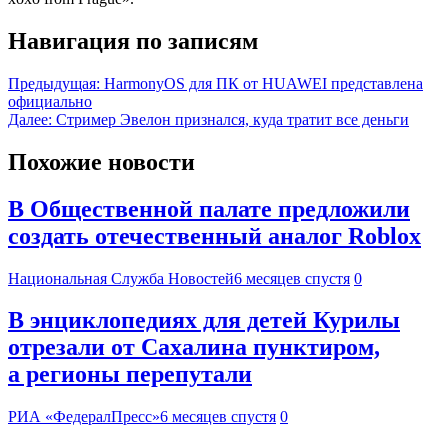
Навигация по записям
Предыдущая:
HarmonyOS для ПК от HUAWEI представлена
официально
Далее:
Стример Эвелон признался, куда тратит все деньги
Похожие новости
В Общественной палате предложили
создать отечественный аналог Roblox
Национальная Служба Новостей
6 месяцев спустя
0
В энциклопедиях для детей Курилы
отрезали от Сахалина пунктиром,
а регионы перепутали
РИА «ФедералПресс»
6 месяцев спустя
0