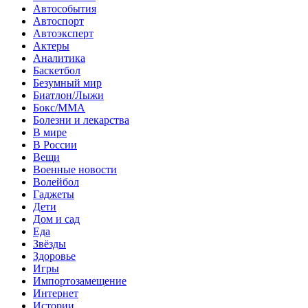
Автособытия
Автоспорт
Автоэксперт
Актеры
Аналитика
Баскетбол
Безумный мир
Биатлон/Лыжи
Бокс/MMA
Болезни и лекарства
В мире
В России
Вещи
Военные новости
Волейбол
Гаджеты
Дети
Дом и сад
Еда
Звёзды
Здоровье
Игры
Импортозамещение
Интернет
Истории