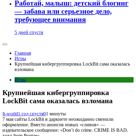
Работай, малыш: детский блогинг
— забава или серьезное дело,
требующее внимания
5 дней спустя
Главная
Игры
Крупнейшая кибергруппировка LockBit сама оказалась
взломана
Игры
Крупнейшая кибергруппировка
LockBit сама оказалась взломана
It-world
1 год спустя
0
1 минуты
7 мая сайты LockBit в даркнете неожиданно сменили
оформление. Вместо анонсов новых «сливов» —
издевательское сообщение: «Don’t do crime. CRIME IS BAD.
xoxo from Prague».