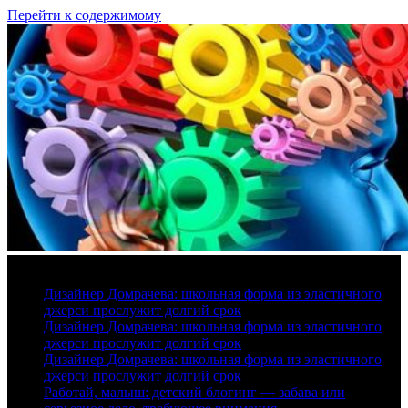
Перейти к содержимому
7 августа, 2026
Дизайнер Домрачева: школьная форма из эластичного
джерси прослужит долгий срок
Дизайнер Домрачева: школьная форма из эластичного
джерси прослужит долгий срок
Дизайнер Домрачева: школьная форма из эластичного
джерси прослужит долгий срок
Работай, малыш: детский блогинг — забава или