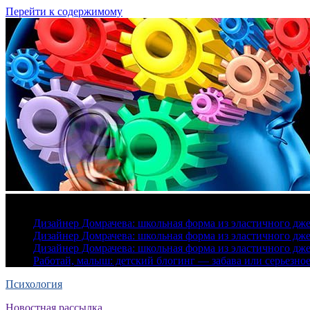
Перейти к содержимому
6 августа, 2026
Дизайнер Домрачева: школьная форма из эластичного дж
Дизайнер Домрачева: школьная форма из эластичного дж
Дизайнер Домрачева: школьная форма из эластичного дж
Работай, малыш: детский блогинг — забава или серьезно
Психология
Новостная рассылка