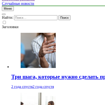
Случайные новости
Меню
Найти:
Заголовки
Три шага, которые нужно сделать п
2 года спустя
2 года спустя