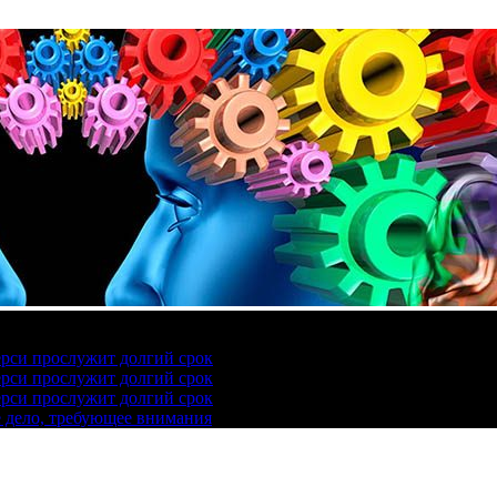
ерси прослужит долгий срок
ерси прослужит долгий срок
ерси прослужит долгий срок
е дело, требующее внимания