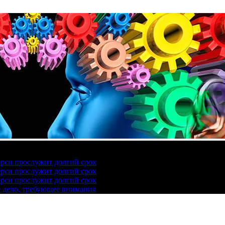
ерси прослужит долгий срок
ерси прослужит долгий срок
ерси прослужит долгий срок
е дело, требующее внимания