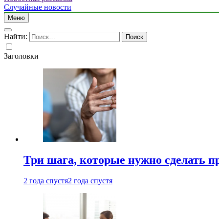
Случайные новости
Меню
Найти:
Заголовки
Три шага, которые нужно сделать п
2 года спустя
2 года спустя