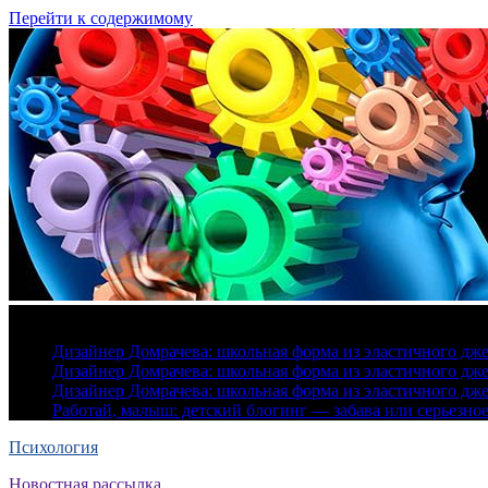
Перейти к содержимому
7 августа, 2026
Дизайнер Домрачева: школьная форма из эластичного дж
Дизайнер Домрачева: школьная форма из эластичного дж
Дизайнер Домрачева: школьная форма из эластичного дж
Работай, малыш: детский блогинг — забава или серьезно
Психология
Новостная рассылка