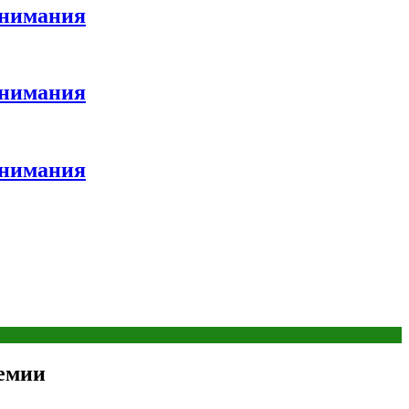
внимания
внимания
внимания
емии