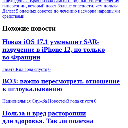
Предыдущая:
Врач назвал самый народный способ лечения
гипертонии, который несет больше опасности, чем пользы
Далее:
5 опасных советов по лечению насморка народными
средствами
Похожие новости
Новая iOS 17.1 уменьшит SAR-
излучение в iPhone 12, но только
во Франции
Газета.Ru
3 года спустя
0
ВОЗ: важно пересмотреть отношение
к иглоукалыванию
Национальная Служба Новостей
3 года спустя
0
Польза и вред расторопши
для здоровья. Так ли полезна