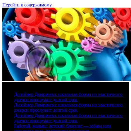
Перейти к содержимому
8 августа, 2026
Дизайнер Домрачева: школьная форма из эластичного
джерси прослужит долгий срок
Дизайнер Домрачева: школьная форма из эластичного
джерси прослужит долгий срок
Дизайнер Домрачева: школьная форма из эластичного
джерси прослужит долгий срок
Работай, малыш: детский блогинг — забава или