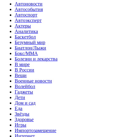
Автоновости
Автособытия
Автоспорт
Автоэксперт
Актеры
Аналитика
Баскетбол
Безумный мир
Биатлон/Лыжи
Бокс/MMA
Болезни и лекарства
В мире
В России
Вещи
Военные новости
Волейбол
Гаджеты
Дети
Дом и сад
Еда
Звёзды
Здоровье
Игры
Импортозамещение
Интернет