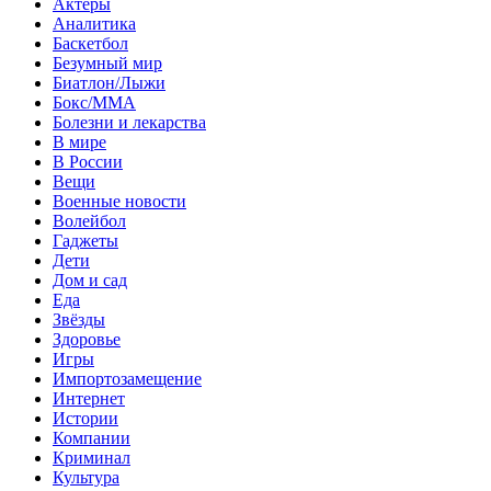
Актеры
Аналитика
Баскетбол
Безумный мир
Биатлон/Лыжи
Бокс/MMA
Болезни и лекарства
В мире
В России
Вещи
Военные новости
Волейбол
Гаджеты
Дети
Дом и сад
Еда
Звёзды
Здоровье
Игры
Импортозамещение
Интернет
Истории
Компании
Криминал
Культура