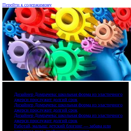
Перейти к содержимому
10 августа, 2026
Дизайнер Домрачева: школьная форма из эластичного
джерси прослужит долгий срок
Дизайнер Домрачева: школьная форма из эластичного
джерси прослужит долгий срок
Дизайнер Домрачева: школьная форма из эластичного
джерси прослужит долгий срок
Работай, малыш: детский блогинг — забава или