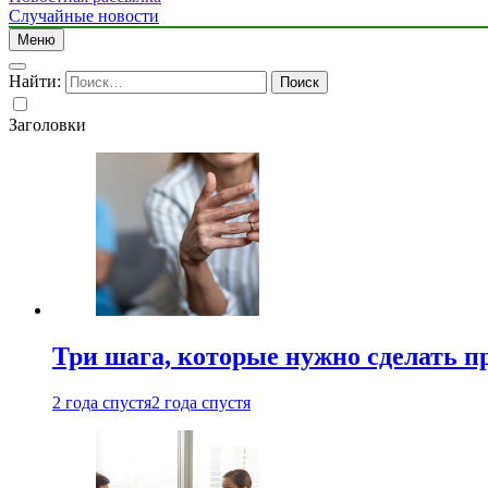
Случайные новости
Меню
Найти:
Заголовки
Три шага, которые нужно сделать п
2 года спустя
2 года спустя