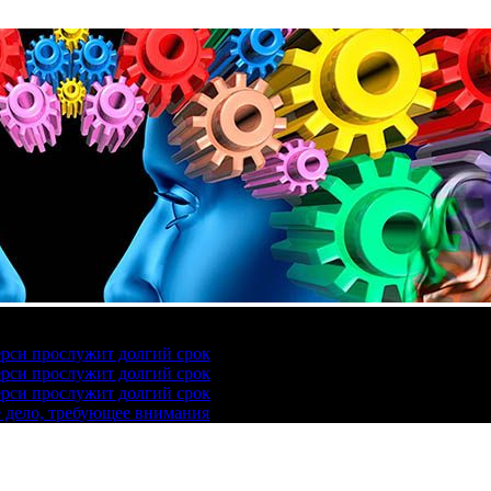
ерси прослужит долгий срок
ерси прослужит долгий срок
ерси прослужит долгий срок
е дело, требующее внимания