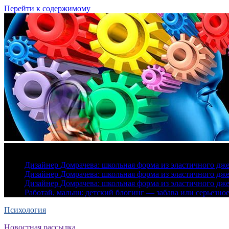
Перейти к содержимому
7 августа, 2026
Дизайнер Домрачева: школьная форма из эластичного дж
Дизайнер Домрачева: школьная форма из эластичного дж
Дизайнер Домрачева: школьная форма из эластичного дж
Работай, малыш: детский блогинг — забава или серьезно
Психология
Новостная рассылка