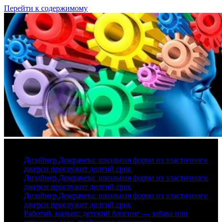
Перейти к содержимому
8 августа, 2026
Дизайнер Домрачева: школьная форма из эластичного
джерси прослужит долгий срок
Дизайнер Домрачева: школьная форма из эластичного
джерси прослужит долгий срок
Дизайнер Домрачева: школьная форма из эластичного
джерси прослужит долгий срок
Работай, малыш: детский блогинг — забава или