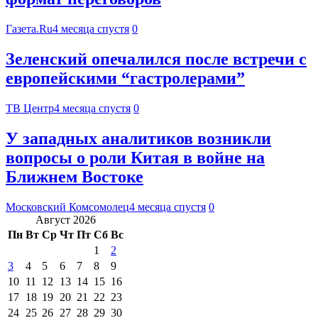
Газета.Ru
4 месяца спустя
0
Зеленский опечалился после встречи с
европейскими “гастролерами”
ТВ Центр
4 месяца спустя
0
У западных аналитиков возникли
вопросы о роли Китая в войне на
Ближнем Востоке
Московский Комсомолец
4 месяца спустя
0
Август 2026
Пн
Вт
Ср
Чт
Пт
Сб
Вс
1
2
3
4
5
6
7
8
9
10
11
12
13
14
15
16
17
18
19
20
21
22
23
24
25
26
27
28
29
30