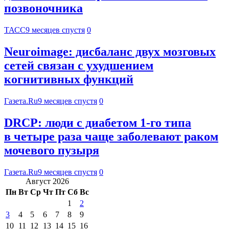
позвоночника
ТАСС
9 месяцев спустя
0
Neuroimage: дисбаланс двух мозговых
сетей связан с ухудшением
когнитивных функций
Газета.Ru
9 месяцев спустя
0
DRCP: люди с диабетом 1-го типа
в четыре раза чаще заболевают раком
мочевого пузыря
Газета.Ru
9 месяцев спустя
0
Август 2026
Пн
Вт
Ср
Чт
Пт
Сб
Вс
1
2
3
4
5
6
7
8
9
10
11
12
13
14
15
16