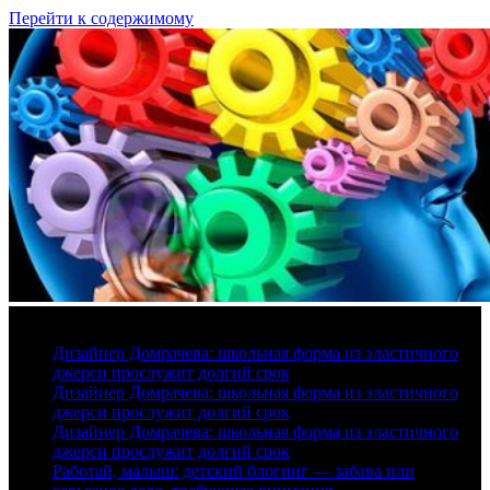
Перейти к содержимому
8 августа, 2026
Дизайнер Домрачева: школьная форма из эластичного
джерси прослужит долгий срок
Дизайнер Домрачева: школьная форма из эластичного
джерси прослужит долгий срок
Дизайнер Домрачева: школьная форма из эластичного
джерси прослужит долгий срок
Работай, малыш: детский блогинг — забава или