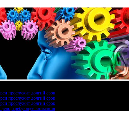
ерси прослужит долгий срок
ерси прослужит долгий срок
ерси прослужит долгий срок
е дело, требующее внимания