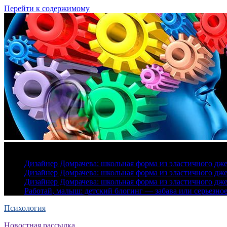
Перейти к содержимому
5 августа, 2026
Дизайнер Домрачева: школьная форма из эластичного дж
Дизайнер Домрачева: школьная форма из эластичного дж
Дизайнер Домрачева: школьная форма из эластичного дж
Работай, малыш: детский блогинг — забава или серьезно
Психология
Новостная рассылка