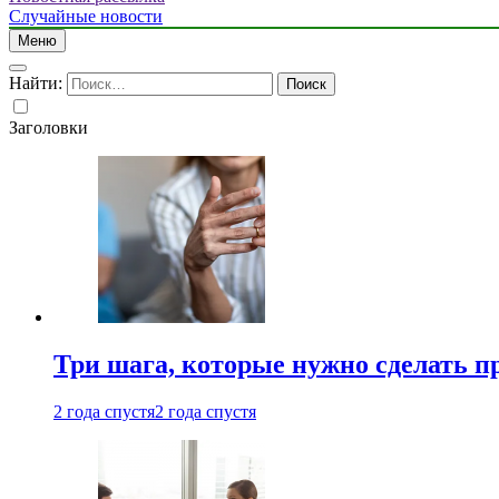
Случайные новости
Меню
Найти:
Заголовки
Три шага, которые нужно сделать п
2 года спустя
2 года спустя