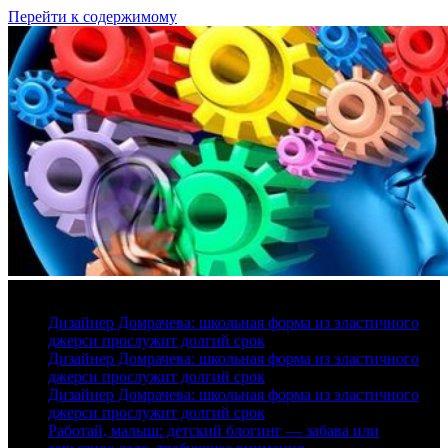
Перейти к содержимому
8 августа, 2026
Дизайнер Домрачева: школьная форма из эластичного
джерси прослужит долгий срок
Дизайнер Домрачева: школьная форма из эластичного
джерси прослужит долгий срок
Дизайнер Домрачева: школьная форма из эластичного
джерси прослужит долгий срок
Работай, малыш: детский блогинг — забава или