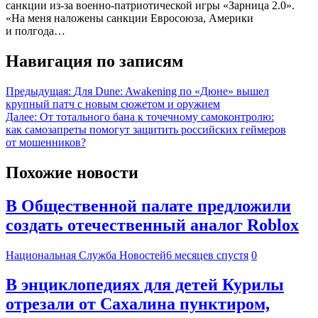
санкции из-за военно-патриотической игры «Зарница 2.0».
«На меня наложены санкции Евросоюза, Америки
и полгода…
Навигация по записям
Предыдущая:
Для Dune: Awakening по «Дюне» вышел
крупный патч с новым сюжетом и оружием
Далее:
От тотального бана к точечному самоконтролю:
как самозапреты помогут защитить российских геймеров
от мошенников?
Похожие новости
В Общественной палате предложили
создать отечественный аналог Roblox
Национальная Служба Новостей
6 месяцев спустя
0
В энциклопедиях для детей Курилы
отрезали от Сахалина пунктиром,