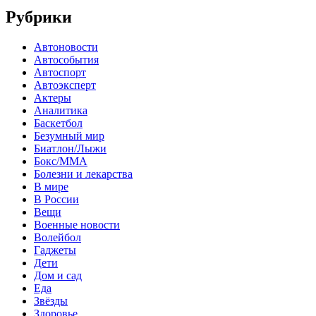
Рубрики
Автоновости
Автособытия
Автоспорт
Автоэксперт
Актеры
Аналитика
Баскетбол
Безумный мир
Биатлон/Лыжи
Бокс/MMA
Болезни и лекарства
В мире
В России
Вещи
Военные новости
Волейбол
Гаджеты
Дети
Дом и сад
Еда
Звёзды
Здоровье