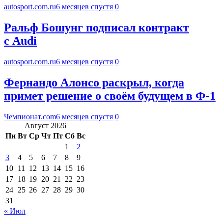
autosport.com.ru
6 месяцев спустя
0
Ральф Бошунг подписал контракт
с Audi
autosport.com.ru
6 месяцев спустя
0
Фернандо Алонсо раскрыл, когда
примет решение о своём будущем в Ф-1
Чемпионат.com
6 месяцев спустя
0
Август 2026
Пн
Вт
Ср
Чт
Пт
Сб
Вс
1
2
3
4
5
6
7
8
9
10
11
12
13
14
15
16
17
18
19
20
21
22
23
24
25
26
27
28
29
30
31
« Июл