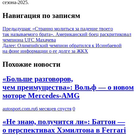
сезона-2025.
Навигация по записям
Предыдущая:
«Странно молиться за падение твоего
так называемого брата». Американский боец раскритиковал
чемпиона UFC Махачева
Далее:
Олимпийский чемпион обратился к Исинбаевой
на фоне информации о ее долге за ЖКХ
Похожие новости
«Больше разговоров,
чем преимущества»: Вольф — о новом
моторе Mercedes-AMG
autosport.com.ru
6 месяцев спустя
0
«Не знаю, получится ли»: Баттон —
о перспективах Хэмилтона в Ferrari