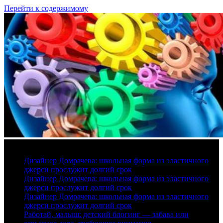
Перейти к содержимому
6 августа, 2026
Дизайнер Домрачева: школьная форма из эластичного
джерси прослужит долгий срок
Дизайнер Домрачева: школьная форма из эластичного
джерси прослужит долгий срок
Дизайнер Домрачева: школьная форма из эластичного
джерси прослужит долгий срок
Работай, малыш: детский блогинг — забава или