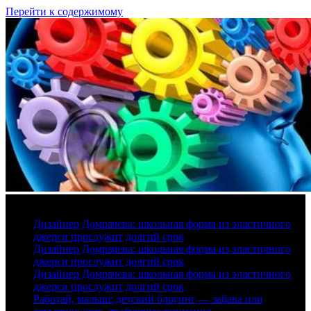
Перейти к содержимому
7 августа, 2026
Дизайнер Домрачева: школьная форма из эластичного
джерси прослужит долгий срок
Дизайнер Домрачева: школьная форма из эластичного
джерси прослужит долгий срок
Дизайнер Домрачева: школьная форма из эластичного
джерси прослужит долгий срок
Работай, малыш: детский блогинг — забава или