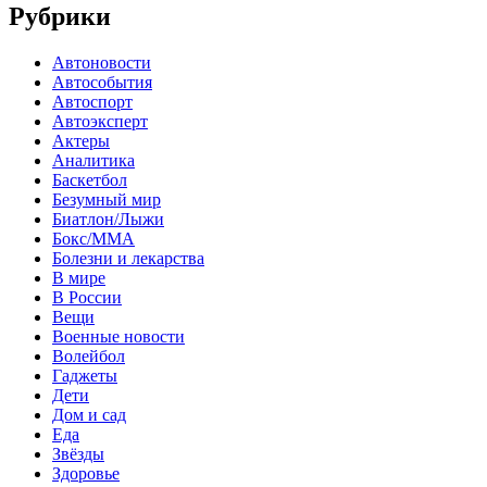
Рубрики
Автоновости
Автособытия
Автоспорт
Автоэксперт
Актеры
Аналитика
Баскетбол
Безумный мир
Биатлон/Лыжи
Бокс/MMA
Болезни и лекарства
В мире
В России
Вещи
Военные новости
Волейбол
Гаджеты
Дети
Дом и сад
Еда
Звёзды
Здоровье