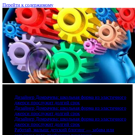
Перейти к содержимому
6 августа, 2026
Дизайнер Домрачева: школьная форма из эластичного
джерси прослужит долгий срок
Дизайнер Домрачева: школьная форма из эластичного
джерси прослужит долгий срок
Дизайнер Домрачева: школьная форма из эластичного
джерси прослужит долгий срок
Работай, малыш: детский блогинг — забава или