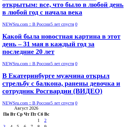
открытым: все, что было в любой день
в любой год с начала века
NEWSru.com :: В России
5 лет спустя
0
Какой была новостная картина в этот
день – 31 мая в каждый год за
последние 20 лет
NEWSru.com :: В России
5 лет спустя
0
В Екатеринбурге мужчина открыл
стрельбу с балкона, ранены девочка и
сотрудник Росгвардии (ВИДЕО)
NEWSru.com :: В России
5 лет спустя
0
Август 2026
Пн
Вт
Ср
Чт
Пт
Сб
Вс
1
2
3
4
5
6
7
8
9