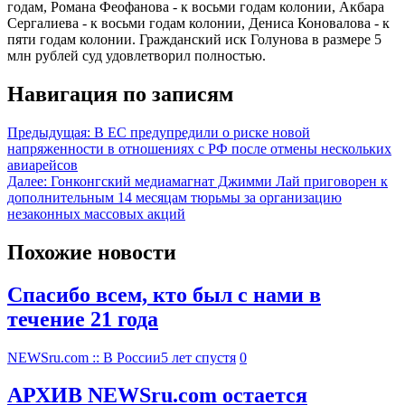
годам, Романа Феофанова - к восьми годам колонии, Акбара
Сергалиева - к восьми годам колонии, Дениса Коновалова - к
пяти годам колонии. Гражданский иск Голунова в размере 5
млн рублей суд удовлетворил полностью.
Навигация по записям
Предыдущая:
В ЕС предупредили о риске новой
напряженности в отношениях с РФ после отмены нескольких
авиарейсов
Далее:
Гонконгский медиамагнат Джимми Лай приговорен к
дополнительным 14 месяцам тюрьмы за организацию
незаконных массовых акций
Похожие новости
Спасибо всем, кто был с нами в
течение 21 года
NEWSru.com :: В России
5 лет спустя
0
АРХИВ NEWSru.com остается