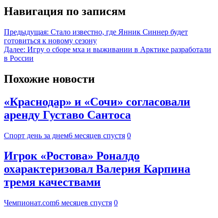
Навигация по записям
Предыдущая:
Стало известно, где Янник Синнер будет
готовиться к новому сезону
Далее:
Игру о сборе мха и выживании в Арктике разработали
в России
Похожие новости
«Краснодар» и «Сочи» согласовали
аренду Густаво Сантоса
Спорт день за днем
6 месяцев спустя
0
Игрок «Ростова» Роналдо
охарактеризовал Валерия Карпина
тремя качествами
Чемпионат.com
6 месяцев спустя
0