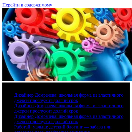
Перейти к содержимому
9 августа, 2026
Дизайнер Домрачева: школьная форма из эластичного
джерси прослужит долгий срок
Дизайнер Домрачева: школьная форма из эластичного
джерси прослужит долгий срок
Дизайнер Домрачева: школьная форма из эластичного
джерси прослужит долгий срок
Работай, малыш: детский блогинг — забава или