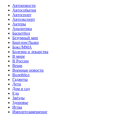
Автоновости
Автособытия
Автоспорт
Автоэксперт
Актеры
Аналитика
Баскетбол
Безумный мир
Биатлон/Лыжи
Бокс/MMA
Болезни и лекарства
В мире
В России
Вещи
Военные новости
Волейбол
Гаджеты
Дети
Дом и сад
Еда
Звёзды
Здоровье
Игры
Импортозамещение