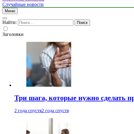
Случайные новости
Меню
Найти:
Заголовки
Три шага, которые нужно сделать п
2 года спустя
2 года спустя