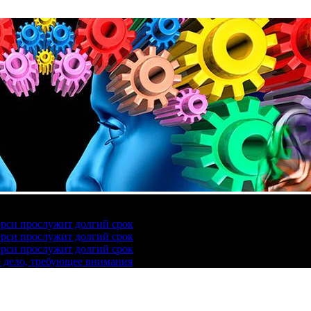
ерси прослужит долгий срок
ерси прослужит долгий срок
ерси прослужит долгий срок
е дело, требующее внимания