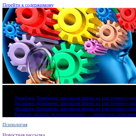
Перейти к содержимому
6 августа, 2026
Дизайнер Домрачева: школьная форма из эластичного дж
Дизайнер Домрачева: школьная форма из эластичного дж
Дизайнер Домрачева: школьная форма из эластичного дж
Работай, малыш: детский блогинг — забава или серьезно
Психология
Новостная рассылка