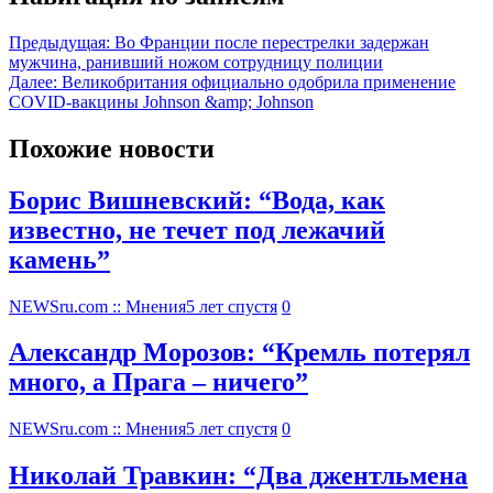
Предыдущая:
Во Франции после перестрелки задержан
мужчина, ранивший ножом сотрудницу полиции
Далее:
Великобритания официально одобрила применение
COVID-вакцины Johnson &amp; Johnson
Похожие новости
Борис Вишневский: “Вода, как
известно, не течет под лежачий
камень”
NEWSru.com :: Мнения
5 лет спустя
0
Александр Морозов: “Кремль потерял
много, а Прага – ничего”
NEWSru.com :: Мнения
5 лет спустя
0
Николай Травкин: “Два джентльмена