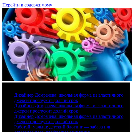
Перейти к содержимому
7 августа, 2026
Дизайнер Домрачева: школьная форма из эластичного
джерси прослужит долгий срок
Дизайнер Домрачева: школьная форма из эластичного
джерси прослужит долгий срок
Дизайнер Домрачева: школьная форма из эластичного
джерси прослужит долгий срок
Работай, малыш: детский блогинг — забава или