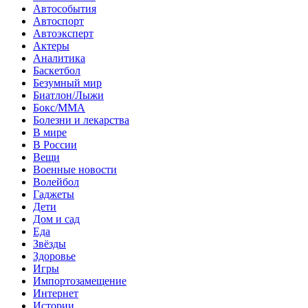
Автособытия
Автоспорт
Автоэксперт
Актеры
Аналитика
Баскетбол
Безумный мир
Биатлон/Лыжи
Бокс/MMA
Болезни и лекарства
В мире
В России
Вещи
Военные новости
Волейбол
Гаджеты
Дети
Дом и сад
Еда
Звёзды
Здоровье
Игры
Импортозамещение
Интернет
Истории