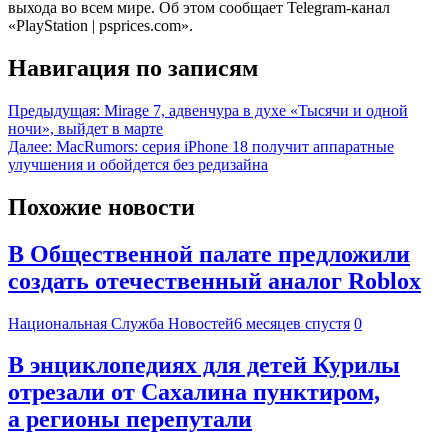
выхода во всем мире. Об этом сообщает Telegram-канал
«PlayStation | psprices.com».
Навигация по записям
Предыдущая:
Mirage 7, адвенчура в духе «Тысячи и одной
ночи», выйдет в марте
Далее:
MacRumors: серия iPhone 18 получит аппаратные
улучшения и обойдется без редизайна
Похожие новости
В Общественной палате предложили
создать отечественный аналог Roblox
Национальная Служба Новостей
6 месяцев спустя
0
В энциклопедиях для детей Курилы
отрезали от Сахалина пунктиром,
а регионы перепутали