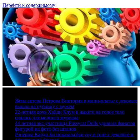
Перейти к содержимому
10 августа, 2026
Жена актера Петрова Виктория в мини-платье с декольте
вышла на публику с мужем
22-летняя дочь Хайди Клум в жакете на голое тело
снялась для модного журнала
44-летняя экс-участница Pussycat Dolls удивила фанатов
фигурой на фото без штанов
Рэперша Карди Би показала фигуру в топе с декольте и