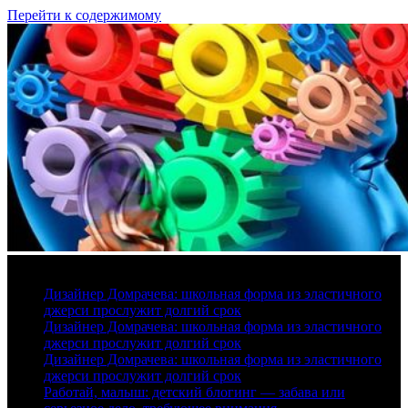
Перейти к содержимому
8 августа, 2026
Дизайнер Домрачева: школьная форма из эластичного
джерси прослужит долгий срок
Дизайнер Домрачева: школьная форма из эластичного
джерси прослужит долгий срок
Дизайнер Домрачева: школьная форма из эластичного
джерси прослужит долгий срок
Работай, малыш: детский блогинг — забава или