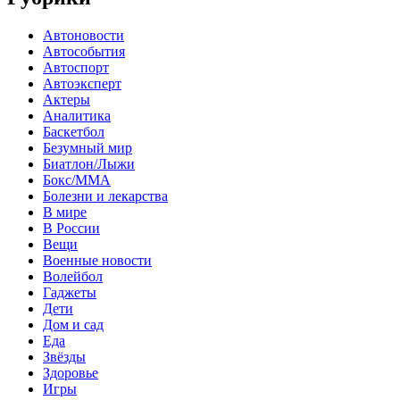
Автоновости
Автособытия
Автоспорт
Автоэксперт
Актеры
Аналитика
Баскетбол
Безумный мир
Биатлон/Лыжи
Бокс/MMA
Болезни и лекарства
В мире
В России
Вещи
Военные новости
Волейбол
Гаджеты
Дети
Дом и сад
Еда
Звёзды
Здоровье
Игры