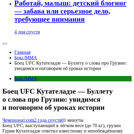
Работай, малыш: детский блогинг
— забава или серьезное дело,
требующее внимания
4 дня спустя
Главная
Бокс/MMA
Боец UFC Кутателадзе — Буллету о слова про Грузию:
увидимся и поговорим об уроках истории
Бокс/MMA
Боец UFC Кутателадзе — Буллету
о слова про Грузию: увидимся
и поговорим об уроках истории
Чемпионат.com
2 года спустя
0
1 минуты
Боец UFC, выступающий в лёгком весе (до 70 кг), грузин
Гурам Кутателадзе ответил известному и непобеждённому