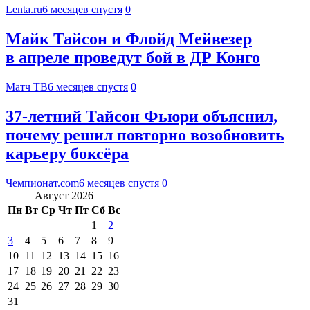
Lenta.ru
6 месяцев спустя
0
Майк Тайсон и Флойд Мейвезер
в апреле проведут бой в ДР Конго
Матч ТВ
6 месяцев спустя
0
37-летний Тайсон Фьюри объяснил,
почему решил повторно возобновить
карьеру боксёра
Чемпионат.com
6 месяцев спустя
0
Август 2026
Пн
Вт
Ср
Чт
Пт
Сб
Вс
1
2
3
4
5
6
7
8
9
10
11
12
13
14
15
16
17
18
19
20
21
22
23
24
25
26
27
28
29
30
31