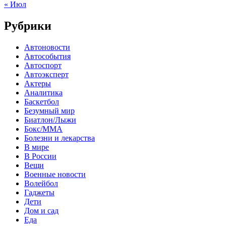
« Июл
Рубрики
Автоновости
Автособытия
Автоспорт
Автоэксперт
Актеры
Аналитика
Баскетбол
Безумный мир
Биатлон/Лыжи
Бокс/MMA
Болезни и лекарства
В мире
В России
Вещи
Военные новости
Волейбол
Гаджеты
Дети
Дом и сад
Еда