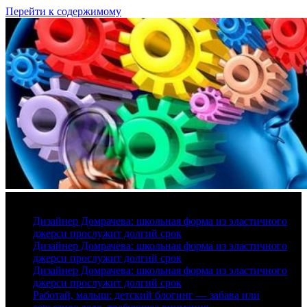
Перейти к содержимому
7 августа, 2026
Дизайнер Домрачева: школьная форма из эластичного
джерси прослужит долгий срок
Дизайнер Домрачева: школьная форма из эластичного
джерси прослужит долгий срок
Дизайнер Домрачева: школьная форма из эластичного
джерси прослужит долгий срок
Работай, малыш: детский блогинг — забава или