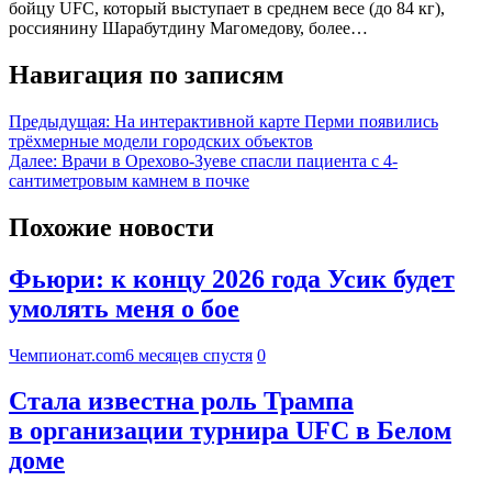
бойцу UFC, который выступает в среднем весе (до 84 кг),
россиянину Шарабутдину Магомедову, более…
Навигация по записям
Предыдущая:
На интерактивной карте Перми появились
трёхмерные модели городских объектов
Далее:
Врачи в Орехово-Зуеве спасли пациента с 4-
сантиметровым камнем в почке
Похожие новости
Фьюри: к концу 2026 года Усик будет
умолять меня о бое
Чемпионат.com
6 месяцев спустя
0
Стала известна роль Трампа
в организации турнира UFC в Белом
доме