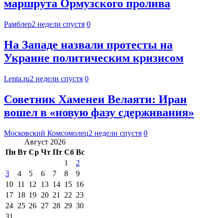
маршрута Ормузского пролива
Рамблер
2 недели спустя
0
На Западе назвали протесты на
Украине политическим кризисом
Lenta.ru
2 недели спустя
0
Советник Хаменеи Велаяти: Иран
вошел в «новую фазу сдерживания»
Московский Комсомолец
2 недели спустя
0
Август 2026
Пн
Вт
Ср
Чт
Пт
Сб
Вс
1
2
3
4
5
6
7
8
9
10
11
12
13
14
15
16
17
18
19
20
21
22
23
24
25
26
27
28
29
30
31