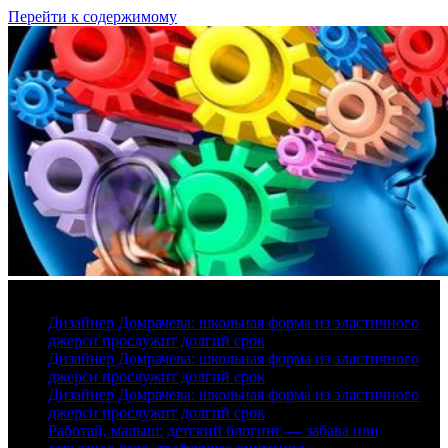
Перейти к содержимому
7 августа, 2026
Дизайнер Домрачева: школьная форма из эластичного
джерси прослужит долгий срок
Дизайнер Домрачева: школьная форма из эластичного
джерси прослужит долгий срок
Дизайнер Домрачева: школьная форма из эластичного
джерси прослужит долгий срок
Работай, малыш: детский блогинг — забава или