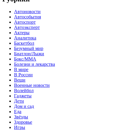
Автоновости
Автособытия
Автоспорт
Автоэксперт
Актеры
Аналитика
Баскетбол
Безумный мир
Биатлон/Лыжи
Бокс/MMA
Болезни и лекарства
В мире
В России
Вещи
Военные новости
Волейбол
Гаджеты
Дети
Дом и сад
Еда
Звёзды
Здоровье
Игры