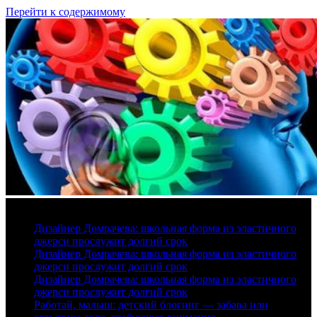
Перейти к содержимому
6 августа, 2026
Дизайнер Домрачева: школьная форма из эластичного
джерси прослужит долгий срок
Дизайнер Домрачева: школьная форма из эластичного
джерси прослужит долгий срок
Дизайнер Домрачева: школьная форма из эластичного
джерси прослужит долгий срок
Работай, малыш: детский блогинг — забава или