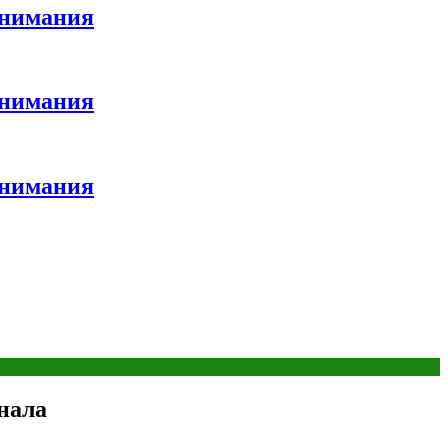
внимания
внимания
внимания
инала