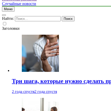
Случайные новости
Меню
Найти:
Заголовки
Три шага, которые нужно сделать п
2 года спустя
2 года спустя