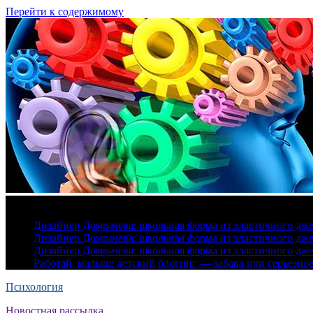
Перейти к содержимому
7 августа, 2026
Дизайнер Домрачева: школьная форма из эластичного дж
Дизайнер Домрачева: школьная форма из эластичного дж
Дизайнер Домрачева: школьная форма из эластичного дж
Работай, малыш: детский блогинг — забава или серьезно
Психология
Новостная рассылка