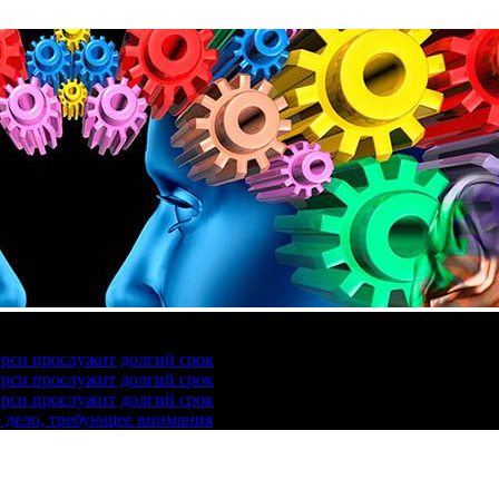
ерси прослужит долгий срок
ерси прослужит долгий срок
ерси прослужит долгий срок
е дело, требующее внимания