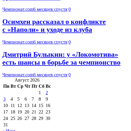
Чемпионат.com
6 месяцев спустя
0
Осимхен рассказал о конфликте
с «Наполи» и уходе из клуба
Чемпионат.com
6 месяцев спустя
0
Дмитрий Булыкин: у «Локомотива»
есть шансы в борьбе за чемпионство
Чемпионат.com
6 месяцев спустя
0
Август 2026
Пн
Вт
Ср
Чт
Пт
Сб
Вс
1
2
3
4
5
6
7
8
9
10
11
12
13
14
15
16
17
18
19
20
21
22
23
24
25
26
27
28
29
30
31
« Июл