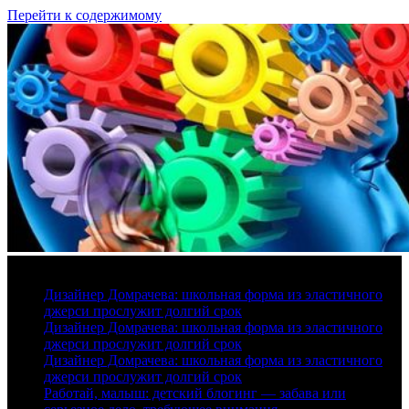
Перейти к содержимому
7 августа, 2026
Дизайнер Домрачева: школьная форма из эластичного
джерси прослужит долгий срок
Дизайнер Домрачева: школьная форма из эластичного
джерси прослужит долгий срок
Дизайнер Домрачева: школьная форма из эластичного
джерси прослужит долгий срок
Работай, малыш: детский блогинг — забава или